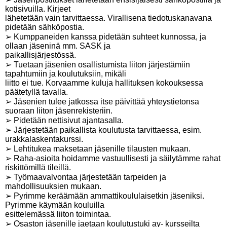
kotisivuilla. Kirjeet
lähetetään vain tarvittaessa. Virallisena tiedotuskanavana
pidetään sähköpostia.
➢ Kumppaneiden kanssa pidetään suhteet kunnossa, ja
ollaan jäseninä mm. SASK ja
paikallisjärjestössä.
➢ Tuetaan jäsenien osallistumista liiton järjestämiin
tapahtumiin ja koulutuksiin, mikäli
liitto ei tue. Korvaamme kuluja hallituksen kokouksessa
päätetyllä tavalla.
➢ Jäsenien tulee jatkossa itse päivittää yhteystietonsa
suoraan liiton jäsenrekisteriin.
➢ Pidetään nettisivut ajantasalla.
➢ Järjestetään paikallista koulutusta tarvittaessa, esim.
urakkalaskentakurssi.
➢ Lehtitukea maksetaan jäsenille tilausten mukaan.
➢ Raha-asioita hoidamme vastuullisesti ja säilytämme rahat
riskittömillä tileillä.
➢ Työmaavalvontaa järjestetään tarpeiden ja
mahdollisuuksien mukaan.
➢ Pyrimme keräämään ammattikoululaisetkin jäseniksi.
Pyrimme käymään kouluilla
esittelemässä liiton toimintaa.
➢ Osaston jäsenille jaetaan koulutustuki ay- kursseilta