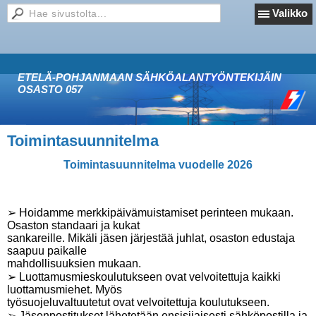
Valikko
ETELÄ-POHJANMAAN SÄHKÖALANTYÖNTEKIJÄIN
OSASTO 057
Toimintasuunnitelma
Toimintasuunnitelma vuodelle 2026
➢ Hoidamme merkkipäivämuistamiset perinteen mukaan.
Osaston standaari ja kukat
sankareille. Mikäli jäsen järjestää juhlat, osaston edustaja
saapuu paikalle
mahdollisuuksien mukaan.
➢ Luottamusmieskoulutukseen ovat velvoitettuja kaikki
luottamusmiehet. Myös
työsuojeluvaltuutetut ovat velvoitettuja koulutukseen.
➢ Jäsenpostitukset lähetetään ensisijaisesti sähköpostilla ja