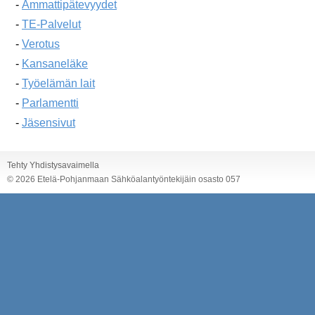
-
Ammattipätevyydet
-
TE-Palvelut
-
Verotus
-
Kansaneläke
-
Työelämän lait
-
Parlamentti
-
Jäsensivut
Tehty Yhdistysavaimella
©
2026 Etelä-Pohjanmaan Sähköalantyöntekijäin osasto 057