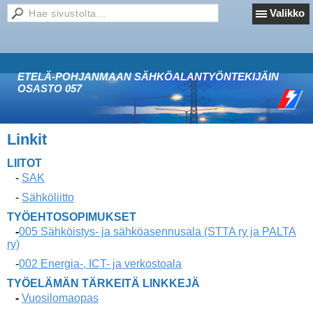
Valikko
ETELÄ-POHJANMAAN SÄHKÖALANTYÖNTEKIJÄIN
OSASTO 057
Linkit
LIITOT
-
SAK
-
Sähköliitto
TYÖEHTOSOPIMUKSET
-
005 Sähköistys- ja sähköasennusala (STTA ry ja PALTA
ry)
-
002 Energia-, ICT- ja verkostoala
TYÖELÄMÄN TÄRKEITÄ LINKKEJÄ
-
Vuosilomaopas