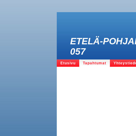
ETELÄ-POHJA
057
Etusivu
Tapahtumat
Yhteystied