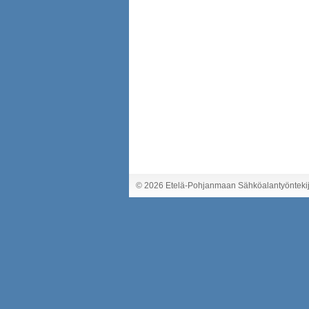
©
2026 Etelä-Pohjanmaan Sähköalantyöntekij