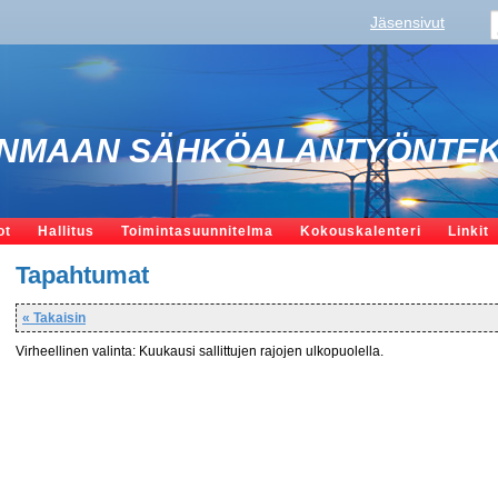
Jäsensivut
NMAAN SÄHKÖALANTYÖNTEKI
ot
Hallitus
Toimintasuunnitelma
Kokouskalenteri
Linkit
Tapahtumat
« Takaisin
Virheellinen valinta: Kuukausi sallittujen rajojen ulkopuolella.