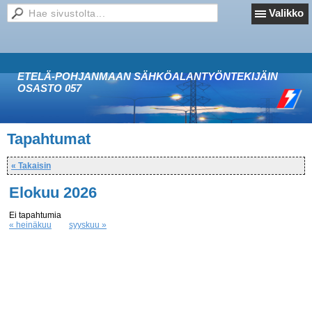
Valikko
ETELÄ-POHJANMAAN SÄHKÖALANTYÖNTEKIJÄIN
OSASTO 057
Tapahtumat
« Takaisin
Elokuu 2026
Ei tapahtumia
« heinäkuu
syyskuu »